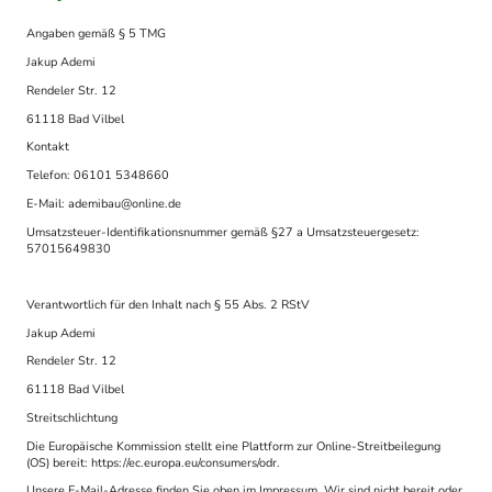
Angaben gemäß § 5 TMG
Jakup Ademi
Rendeler Str. 12
61118 Bad Vilbel
Kontakt
Telefon: 06101 5348660
E-Mail: ademibau@online.de
Umsatzsteuer-Identifikationsnummer gemäß §27 a Umsatzsteuergesetz:
57015649830
Verantwortlich für den Inhalt nach § 55 Abs. 2 RStV
Jakup Ademi
Rendeler Str. 12
61118 Bad Vilbel
Streitschlichtung
Die Europäische Kommission stellt eine Plattform zur Online-Streitbeilegung
(OS) bereit: https://ec.europa.eu/consumers/odr.
Unsere E-Mail-Adresse finden Sie oben im Impressum. Wir sind nicht bereit oder